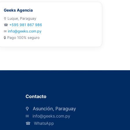
Geeks Agencia
⚲ Luque, Paraguay
☎
+595 981 867 986
✉
info@geeks.com.py
🔒 Pago 100% seguro
Contacto
⚲
Asunción, Paraguay
✉
info@geeks.com.py
☎
WhatsApp