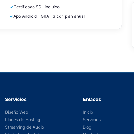
✓
Certificado SSL incluido
✓
App Android +GRATIS con plan anual
Servicios
Enlaces
Diseño Web
Inicio
Planes de Hosting
Servicios
Streaming de Audio
Blog