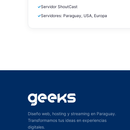
✓
Servidor ShoutCast
✓
Servidores: Paraguay, USA, Europa
Diseño web, hosting y streaming en Paraguay.
Transformamos tus ideas en experiencias
digitales.