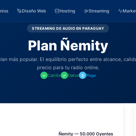
nios
Diseño Web
Hosting
Streaming
Marke
STREAMING DE AUDIO EN PARAGUAY
Plan Ñemity
plan más popular. El equilibrio perfecto entre alcance, calid
precio para tu radio online.
Carrito
Datos
Pago
✓
✓
3
Ñemity — 50.000 Oyentes