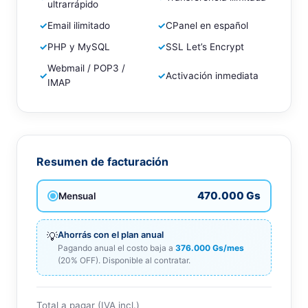
ultrarrápido
✓
Email ilimitado
✓
CPanel en español
✓
PHP y MySQL
✓
SSL Let’s Encrypt
Webmail / POP3 /
✓
✓
Activación inmediata
IMAP
Resumen de facturación
470.000 Gs
Mensual
💡
Ahorrás con el plan anual
Pagando anual el costo baja a
376.000 Gs/mes
(20% OFF). Disponible al contratar.
Total a pagar (IVA incl.)